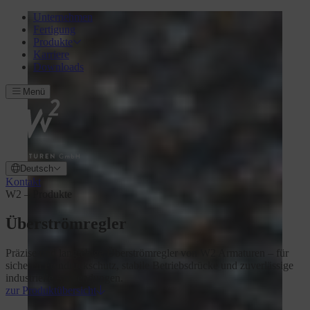
Unternehmen
Fertigung
Produkte
Karriere
Downloads
Menü
Deutsch
Kontakt
W2 – Produkte
Überströmregler
Präzise und langlebige Überströmregler von W2 Armaturen – für
sicheren Feindruckschutz, stabile Betriebsdrücke und zuverlässige
industrielle Anwendungen.
zur Produktübersicht