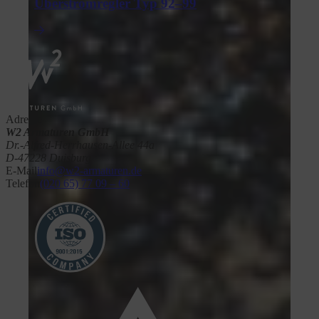
Überströmregler Typ 92–99
Adresse
W2 Armaturen GmbH
Dr.-Alfred-Herrhausen-Allee 44a
D-47228 Duisburg
E-Mail
info@w2-armaturen.de
Telefon
(020 65) 77 09 – 60