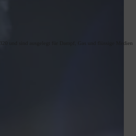
20 und sind ausgelegt für Dampf, Gas und flüssige Medien