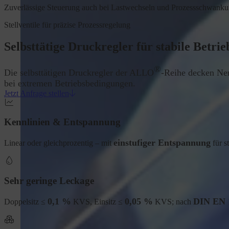
Zuverlässige Steuerung auch bei Lastwechseln und Prozessschwanku
Stellventile für präzise Prozessregelung
Selbsttätige Druckregler für stabile Betr
®
Die selbsttätigen Druckregler der ALLO
-Reihe decken Ne
bei extremen Betriebsbedingungen.
Jetzt Anfrage stellen
Kennlinien & Entspannung
einstufiger Entspannung
Linear oder gleichprozentig – mit
für s
Sehr geringe Leckage
0,1 %
0,05 %
DIN EN 1
Doppelsitz ≤
KVS, Einsitz ≤
KVS; nach