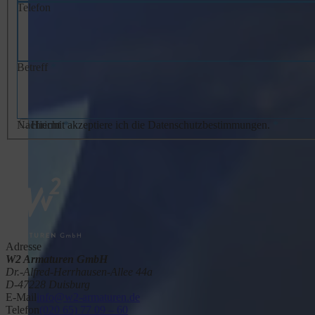
Telefon
Betreff
*
Nachricht
Hiermit akzeptiere ich die Datenschutzbestimmungen.
*
*
Adresse
W2 Armaturen GmbH
Dr.-Alfred-Herrhausen-Allee 44a
D-47228 Duisburg
E-Mail
info@w2-armaturen.de
Telefon
(020 65) 77 09 – 60