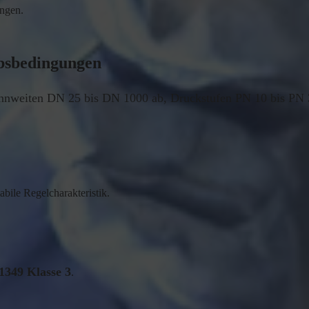
ngen.
iebsbedingungen
nnweiten DN 25 bis DN 1000 ab, Druckstufen PN 10 bis PN 3
tabile Regelcharakteristik.
349 Klasse 3
.