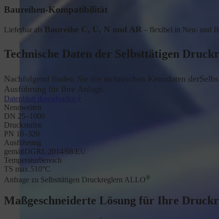
Baureihen-Kompatibilität
Baureihe C, U, N und AR
Lieferbar als
– flexibel in Neu- und 
Technische Daten der Selbsttätigen Druc
Nachfolgend finden Sie die technischen Kenndaten derSelb
Ausführung für Ihre Anlage.
Datenblatt downloaden
Nennweiten
DN 25–1000
Druckstufen
PN 10–320
Ausführung
gemäß
DGRL 2014/68/EU
Temperaturbereich
TS max.
510
°C
®
Anfrage zu Selbsttätigen Druckreglern ALLO
Maßgeschneiderte Lösung für Ihre Druck