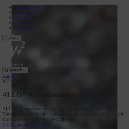
Unternehmen
Fertigung
Produkte
Karriere
Downloads
Menü
Deutsch
Kontakt
W2 – Produkte
®
ALLO
Regelarmaturen
®
ALLO
Regelarmaturen von W2: präzise Druck- und
Durchflussregelung, robuste Bauweise und zuverlässiger Einsatz in
anspruchsvollen Industrieanwendungen.
zur Produktübersicht