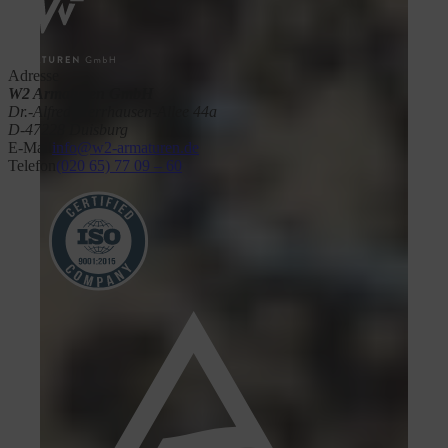
Adresse
W2 Armaturen GmbH
Dr.-Alfred-Herrhausen-Allee 44a
D-47228 Duisburg
E-Mail
info@w2-armaturen.de
Telefon
(020 65) 77 09 – 60